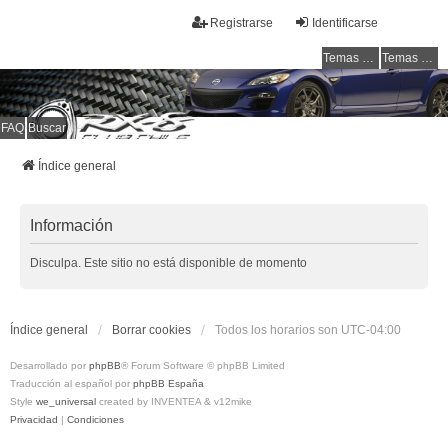
Registrarse
Identificarse
Temas sin respuesta
Temas activos
FAQ
Buscar
RX-8 Club Chile
Welcome to all rotarys !!!
Índice general
Información
Disculpa. Este sitio no está disponible de momento
Índice general
Borrar cookies
Todos los horarios son
UTC-04:00
Desarrollado por
phpBB
® Forum Software © phpBB Limited
Traducción al español por
phpBB España
Style
we_universal
created by INVENTEA & v12mike
Privacidad
|
Condiciones