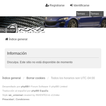
Registrarse
Identificarse
Temas sin respuesta
Temas activos
FAQ
Buscar
RX-8 Club Chile
Welcome to all rotarys !!!
Índice general
Información
Disculpa. Este sitio no está disponible de momento
Índice general
Borrar cookies
Todos los horarios son
UTC-04:00
Desarrollado por
phpBB
® Forum Software © phpBB Limited
Traducción al español por
phpBB España
Style
we_universal
created by INVENTEA & v12mike
Privacidad
|
Condiciones