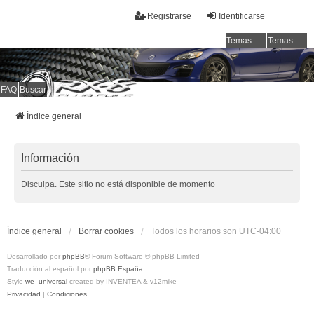
Registrarse
Identificarse
Temas sin respuesta
Temas activos
FAQ
Buscar
RX-8 Club Chile
Welcome to all rotarys !!!
Índice general
Información
Disculpa. Este sitio no está disponible de momento
Índice general
Borrar cookies
Todos los horarios son
UTC-04:00
Desarrollado por
phpBB
® Forum Software © phpBB Limited
Traducción al español por
phpBB España
Style
we_universal
created by INVENTEA & v12mike
Privacidad
|
Condiciones