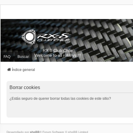
RX-8 Club Chile
Welcome to all rotarys !!!
FAQ
Buscar
Índice general
Borrar cookies
¿Estás seguro de querer borrar todas las cookies de este sitio?
Desarrollado por
phpBB
® Forum Software © phpBB Limited