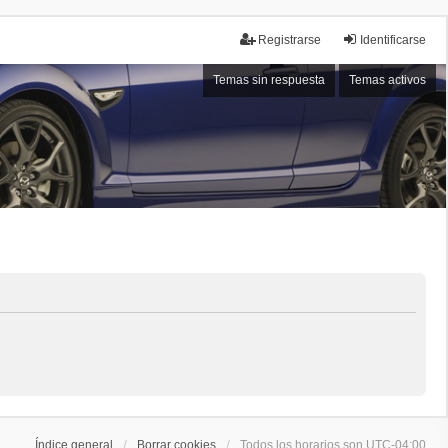
Registrarse
Identificarse
Temas sin respuesta
Temas activos
Índice general
Borrar cookies
Todos los horarios son
UTC-04:00