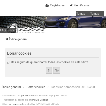
Registrarse
Identificarse
Temas sin respuesta
Temas activos
FAQ
Buscar
RX-8 Club Chile
Welcome to all rotarys !!!
Índice general
Borrar cookies
¿Estás seguro de querer borrar todas las cookies de este sitio?
Índice general
Borrar cookies
Todos los horarios son
UTC-04:00
Desarrollado por
phpBB
® Forum Software © phpBB Limited
Traducción al español por
phpBB España
Style
we_universal
created by INVENTEA & v12mike