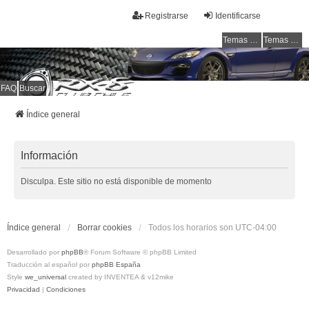
Registrarse
Identificarse
Temas sin respuesta
Temas activos
FAQ
Buscar
RX-8 Club Chile
Welcome to all rotarys !!!
Índice general
Información
Disculpa. Este sitio no está disponible de momento
Índice general
Borrar cookies
Todos los horarios son
UTC-04:00
Desarrollado por
phpBB
® Forum Software © phpBB Limited
Traducción al español por
phpBB España
Style
we_universal
created by INVENTEA & v12mike
Privacidad
|
Condiciones