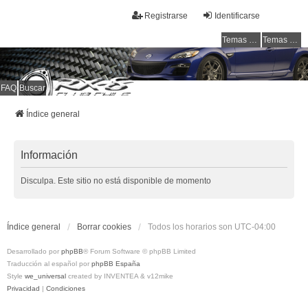
Registrarse
Identificarse
Temas sin respuesta
Temas activos
FAQ
Buscar
RX-8 Club Chile
Welcome to all rotarys !!!
Índice general
Información
Disculpa. Este sitio no está disponible de momento
Índice general
Borrar cookies
Todos los horarios son
UTC-04:00
Desarrollado por
phpBB
® Forum Software © phpBB Limited
Traducción al español por
phpBB España
Style
we_universal
created by INVENTEA & v12mike
Privacidad
|
Condiciones