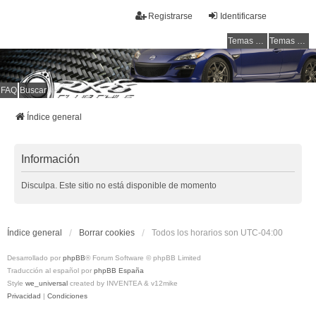
Registrarse
Identificarse
Temas sin respuesta
Temas activos
FAQ
Buscar
RX-8 Club Chile
Welcome to all rotarys !!!
Índice general
Información
Disculpa. Este sitio no está disponible de momento
Índice general
Borrar cookies
Todos los horarios son
UTC-04:00
Desarrollado por
phpBB
® Forum Software © phpBB Limited
Traducción al español por
phpBB España
Style
we_universal
created by INVENTEA & v12mike
Privacidad
|
Condiciones