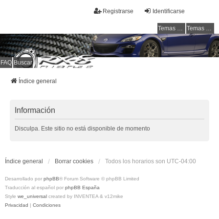
Registrarse
Identificarse
Temas sin respuesta
Temas activos
FAQ
Buscar
RX-8 Club Chile
Welcome to all rotarys !!!
Índice general
Información
Disculpa. Este sitio no está disponible de momento
Índice general
Borrar cookies
Todos los horarios son
UTC-04:00
Desarrollado por
phpBB
® Forum Software © phpBB Limited
Traducción al español por
phpBB España
Style
we_universal
created by INVENTEA & v12mike
Privacidad
|
Condiciones