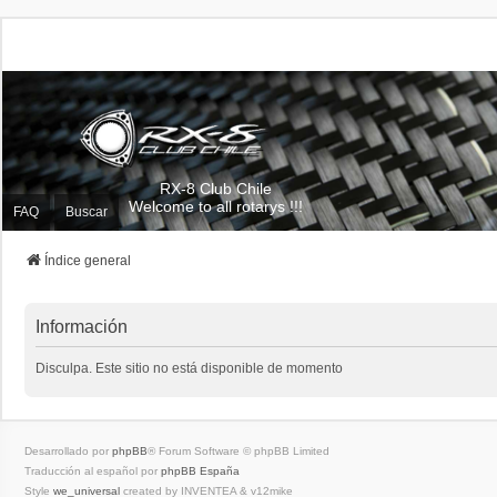
RX-8 Club Chile
Welcome to all rotarys !!!
FAQ
Buscar
Índice general
Información
Disculpa. Este sitio no está disponible de momento
Desarrollado por
phpBB
® Forum Software © phpBB Limited
Traducción al español por
phpBB España
Style
we_universal
created by INVENTEA & v12mike