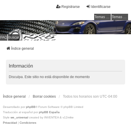
Registrarse
Identificarse
Temas sin respuesta
Temas activos
FAQ
Buscar
RX-8 Club Chile
Welcome to all rotarys !!!
Índice general
Información
Disculpa. Este sitio no está disponible de momento
Índice general
Borrar cookies
Todos los horarios son
UTC-04:00
Desarrollado por
phpBB
® Forum Software © phpBB Limited
Traducción al español por
phpBB España
Style
we_universal
created by INVENTEA & v12mike
Privacidad
|
Condiciones