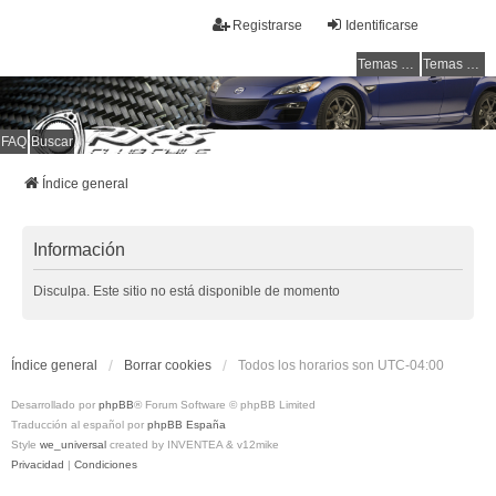
Registrarse
Identificarse
Temas sin respuesta
Temas activos
FAQ
Buscar
RX-8 Club Chile
Welcome to all rotarys !!!
Índice general
Información
Disculpa. Este sitio no está disponible de momento
Índice general
Borrar cookies
Todos los horarios son
UTC-04:00
Desarrollado por
phpBB
® Forum Software © phpBB Limited
Traducción al español por
phpBB España
Style
we_universal
created by INVENTEA & v12mike
Privacidad
|
Condiciones