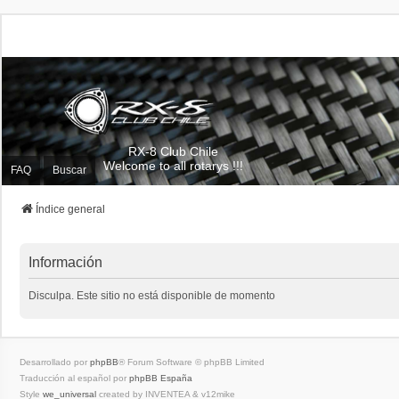
RX-8 Club Chile
Welcome to all rotarys !!!
FAQ
Buscar
Índice general
Información
Disculpa. Este sitio no está disponible de momento
Desarrollado por
phpBB
® Forum Software © phpBB Limited
Traducción al español por
phpBB España
Style
we_universal
created by INVENTEA & v12mike