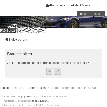
Registrarse
Identificarse
Temas sin respuesta
Temas activos
FAQ
Buscar
RX-8 Club Chile
Welcome to all rotarys !!!
Índice general
Borrar cookies
¿Estás seguro de querer borrar todas las cookies de este sitio?
Índice general
Borrar cookies
Todos los horarios son
UTC-04:00
Desarrollado por
phpBB
® Forum Software © phpBB Limited
Traducción al español por
phpBB España
Style
we_universal
created by INVENTEA & v12mike