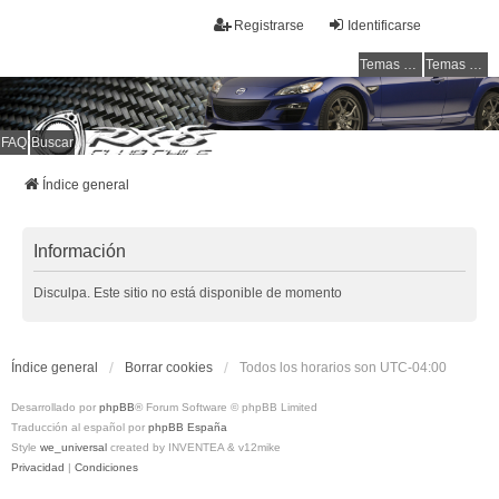
Registrarse
Identificarse
Temas sin respuesta
Temas activos
FAQ
Buscar
RX-8 Club Chile
Welcome to all rotarys !!!
Índice general
Información
Disculpa. Este sitio no está disponible de momento
Índice general
Borrar cookies
Todos los horarios son
UTC-04:00
Desarrollado por
phpBB
® Forum Software © phpBB Limited
Traducción al español por
phpBB España
Style
we_universal
created by INVENTEA & v12mike
Privacidad
|
Condiciones